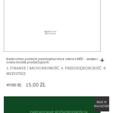
Bankructwo polskich przedsiębiorstw z sektora MŚP – analiza i
ocena modeli predykcyjnych
,
,
2. FINANSE I RACHUNKOWOŚĆ
4. PRZEDSIĘBIORCZOŚĆ
8.
WSZYSTKIE
ORIGINAL
CURRENT
15,00
ZŁ
47,00
ZŁ
PRICE
PRICE
WAS:
IS:
BRAK W
Dodaj do listy życzeń
47,00 ZŁ.
15,00 ZŁ.
MAGAZYNIE