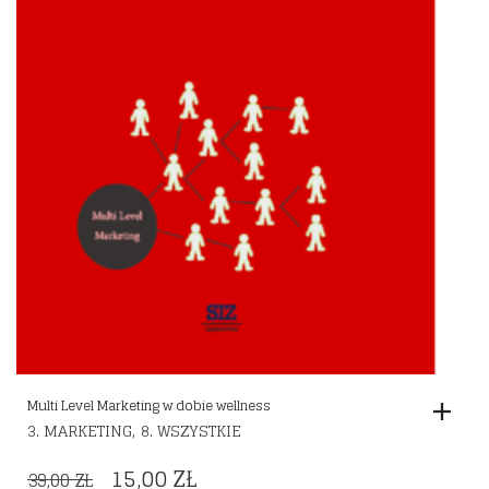
Multi Level Marketing w dobie wellness
,
3. MARKETING
8. WSZYSTKIE
ORIGINAL
CURRENT
15,00
ZŁ
39,00
ZŁ