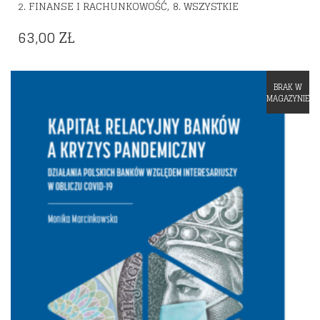
,
2. FINANSE I RACHUNKOWOŚĆ
8. WSZYSTKIE
63,00
ZŁ
BRAK W
Dodaj do listy życzeń
MAGAZYNIE