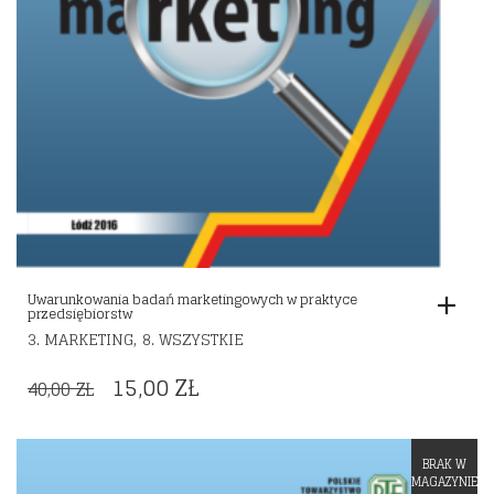
Uwarunkowania badań marketingowych w praktyce
przedsiębiorstw
,
3. MARKETING
8. WSZYSTKIE
ORIGINAL
CURRENT
15,00
ZŁ
40,00
ZŁ
PRICE
PRICE
WAS:
IS:
BRAK W
Dodaj do listy życzeń
40,00 ZŁ.
15,00 ZŁ.
MAGAZYNIE