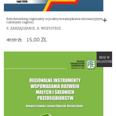
Benchmarking regionalny w praktyce zarządzania innowacyjnym
rozwojem regionu
,
6. ZARZĄDZANIE
8. WSZYSTKIE
ORIGINAL
CURRENT
15,00
ZŁ
40,00
ZŁ
PRICE
PRICE
WAS:
IS:
BRAK W
Dodaj do listy życzeń
40,00 ZŁ.
15,00 ZŁ.
MAGAZYNIE