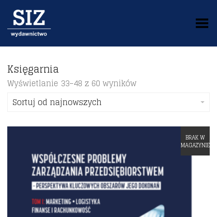
Toggle Menu
Księgarnia
Wyświetlanie 33–48 z 60 wyników
Sortuj od najnowszych
BRAK W
Dodaj do listy życzeń
MAGAZYNIE