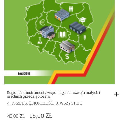
Regionalne instrumenty wspomagania rozwoju małych i
średnich przedsiębiorstw
,
4. PRZEDSIĘBIORCZOŚĆ
8. WSZYSTKIE
ORIGINAL
CURRENT
15,00
ZŁ
40,00
ZŁ
PRICE
PRICE