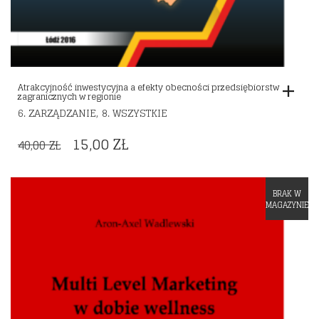
Atrakcyjność inwestycyjna a efekty obecności przedsiębiorstw
zagranicznych w regionie
,
6. ZARZĄDZANIE
8. WSZYSTKIE
ORIGINAL
CURRENT
15,00
ZŁ
40,00
ZŁ
PRICE
PRICE
WAS:
IS:
BRAK W
Dodaj do listy życzeń
40,00 ZŁ.
15,00 ZŁ.
MAGAZYNIE