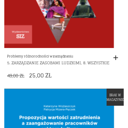
Problemy różnorodności w zarządzaniu
,
5. ZARZĄDZANIE ZASOBAMI LUDZKIMI
8. WSZYSTKIE
ORIGINAL
CURRENT
25,00
ZŁ
49,00
ZŁ
PRICE
PRICE
WAS:
IS:
BRAK W
Dodaj do listy życzeń
49,00 ZŁ.
25,00 ZŁ.
MAGAZYNIE