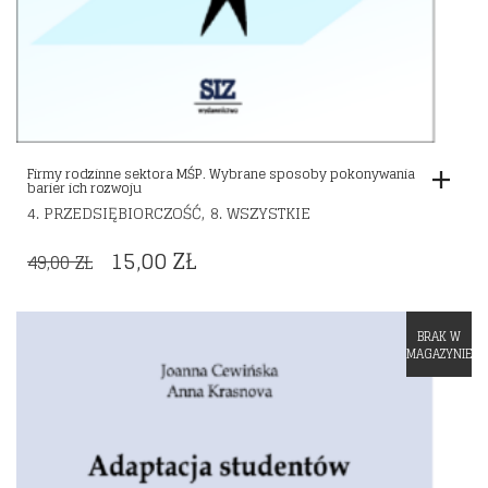
Firmy rodzinne sektora MŚP. Wybrane sposoby pokonywania
barier ich rozwoju
,
4. PRZEDSIĘBIORCZOŚĆ
8. WSZYSTKIE
ORIGINAL
CURRENT
15,00
ZŁ
49,00
ZŁ
PRICE
PRICE
WAS:
IS:
BRAK W
Dodaj do listy życzeń
49,00 ZŁ.
15,00 ZŁ.
MAGAZYNIE