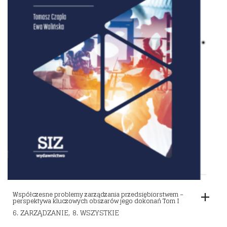
Współczesne problemy zarządzania przedsiębiorstwem –
perspektywa kluczowych obszarów jego dokonań Tom I
,
6. ZARZĄDZANIE
8. WSZYSTKIE