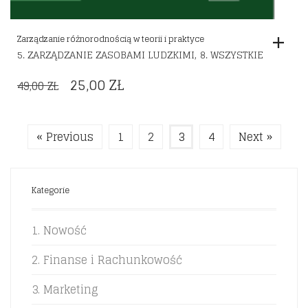
Zarządzanie różnorodnością w teorii i praktyce
,
5. ZARZĄDZANIE ZASOBAMI LUDZKIMI
8. WSZYSTKIE
ORIGINAL
CURRENT
25,00
ZŁ
49,00
ZŁ
PRICE
PRICE
WAS:
IS:
« Previous
1
2
3
4
Next »
49,00 ZŁ.
25,00 ZŁ.
Kategorie
1. Nowość
2. Finanse i Rachunkowość
3. Marketing