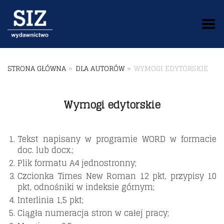
Toggle Menu
STRONA GŁÓWNA
»
DLA AUTORÓW
»
WYMOGI EDYTORSKIE
Wymogi edytorskie
Tekst napisany w programie WORD w formacie
doc. lub docx.;
Plik formatu A4 jednostronny;
Czcionka Times New Roman 12 pkt, przypisy 10
pkt, odnośniki w indeksie górnym;
Interlinia 1,5 pkt;
Ciągła numeracja stron w całej pracy;