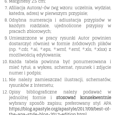
Marginesy 2,5 cm;
Afiliacja Autora/-ów (wg wzoru: uczelnia, wydział,
katedra, adres) w pierwszym przypisie;
Odrębna numeracja i adiustacja przypisów w
każdym rozdziale, ujednolicone przypisy w
pracach zbiorowych;
Umieszczone w pracy rysunki Autor powinien
dostarczyć również w formie źródłowych plików
(np. *.cdr, *.ai, *.eps, *.wmf, *.emf, *.xls, *.xlsx) z
możliwością edytowania;
Każda tabela powinna być ponumerowana i
mieć tytuł, a wykres, schemat, rysunek i zdjęcie
numer i podpis;
Nie należy zamieszczać ilustracji, schematów,
rysunków z Internetu;
Opisy bibliograficzne należy podawać w
jednolitej formie i
stosować konsekwentnie
wybrany sposób zapisu; preferowany styl APA
https://blog.apastyle.org/apastyle/2017/09/best-of-
the-apa-style-blog-2017-edition.html