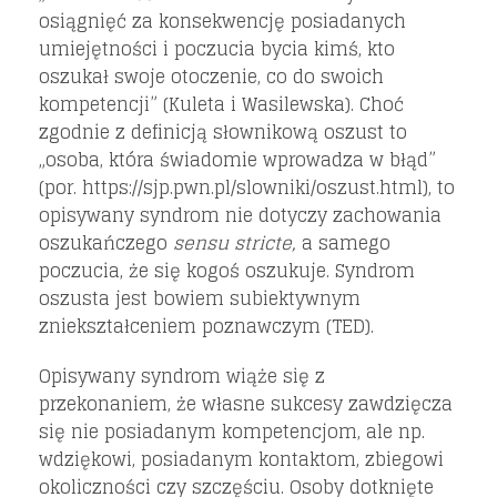
osiągnięć za konsekwencję posiadanych
umiejętności i poczucia bycia kimś, kto
oszukał swoje otoczenie, co do swoich
kompetencji” (Kuleta i Wasilewska). Choć
zgodnie z definicją słownikową oszust to
„osoba, która świadomie wprowadza w błąd”
(por. https://sjp.pwn.pl/slowniki/oszust.html), to
opisywany syndrom nie dotyczy zachowania
oszukańczego
sensu stricte,
a samego
poczucia, że się kogoś oszukuje. Syndrom
oszusta jest bowiem subiektywnym
zniekształceniem poznawczym (TED).
Opisywany syndrom wiąże się z
przekonaniem, że własne sukcesy zawdzięcza
się nie posiadanym kompetencjom, ale np.
wdziękowi, posiadanym kontaktom, zbiegowi
okoliczności czy szczęściu. Osoby dotknięte