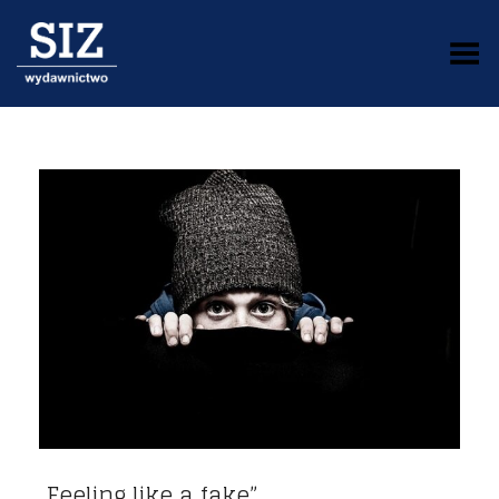
Toggle Menu
„Feeling like a fake”