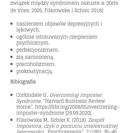
związek między syndromem oszusta a: (Kets
de Vries, 2005; Filarowska i Schier, 2018)
nasileniem objawów depresyjnych i
lękowych,
ogólnie odczuwanym cierpieniem
psychicznym,
perfekcjonizmem,
złą samooceną,
pracoholizmem,
prokrastynacją.
Bibiografia
Corkindale G.,
Overcoming Imposter
Syndrome
, “Harvard Business Review
Home”, https://hbr.org/2008/05/overcoming-
imposter-syndrome [29.09.2020].
Filarowska M., Schier K. (2018),
Zespół
impostora, czyli o poczuciu intelektualnej
fałszywości
, „Psychoterapia”, 2 (185), 35–45.