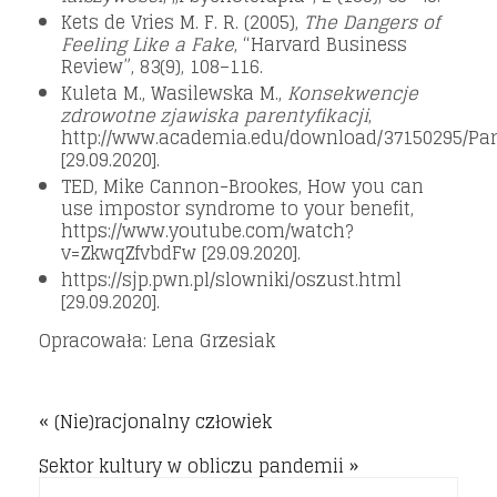
Kets de Vries M. F. R. (2005),
The Dangers of
Feeling Like a Fake
, “Harvard Business
Review”, 83(9), 108–116.
Kuleta M., Wasilewska M.,
Konsekwencje
zdrowotne zjawiska parentyfikacji
,
http://www.academia.edu/download/37150295/Pare
[29.09.2020].
TED, Mike Cannon-Brookes, How you can
use impostor syndrome to your benefit,
https://www.youtube.com/watch?
v=ZkwqZfvbdFw [29.09.2020].
https://sjp.pwn.pl/slowniki/oszust.html
[29.09.2020].
Opracowała: Lena Grzesiak
« (Nie)racjonalny człowiek
Sektor kultury w obliczu pandemii »