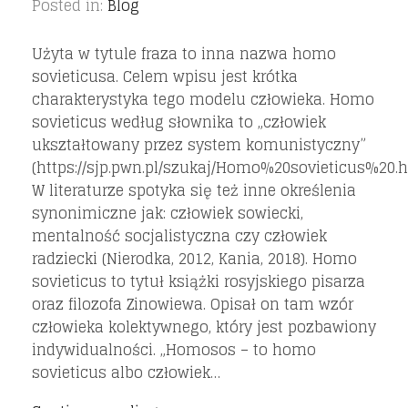
Posted in:
Blog
Użyta w tytule fraza to inna nazwa homo
sovieticusa. Celem wpisu jest krótka
charakterystyka tego modelu człowieka. Homo
sovieticus według słownika to „człowiek
ukształtowany przez system komunistyczny”
(https://sjp.pwn.pl/szukaj/Homo%20sovieticus%20.h
W literaturze spotyka się też inne określenia
synonimiczne jak: człowiek sowiecki,
mentalność socjalistyczna czy człowiek
radziecki (Nierodka, 2012, Kania, 2018). Homo
sovieticus to tytuł książki rosyjskiego pisarza
oraz filozofa Zinowiewa. Opisał on tam wzór
człowieka kolektywnego, który jest pozbawiony
indywidualności. „Homosos – to homo
sovieticus albo człowiek…