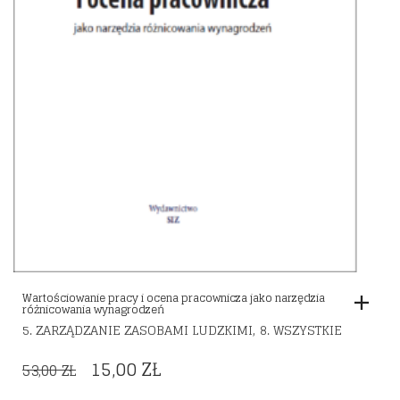
Wartościowanie pracy i ocena pracownicza jako narzędzia
różnicowania wynagrodzeń
,
5. ZARZĄDZANIE ZASOBAMI LUDZKIMI
8. WSZYSTKIE
ORIGINAL
CURRENT
15,00
ZŁ
53,00
ZŁ
PRICE
PRICE