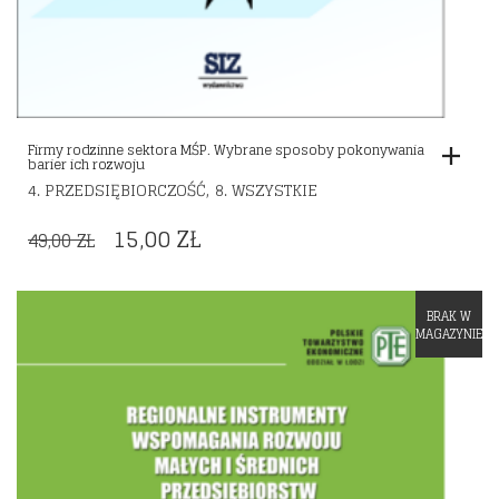
Firmy rodzinne sektora MŚP. Wybrane sposoby pokonywania
barier ich rozwoju
,
4. PRZEDSIĘBIORCZOŚĆ
8. WSZYSTKIE
ORIGINAL
CURRENT
15,00
ZŁ
49,00
ZŁ
PRICE
PRICE
WAS:
IS:
BRAK W
Dodaj do listy życzeń
49,00 ZŁ.
15,00 ZŁ.
MAGAZYNIE