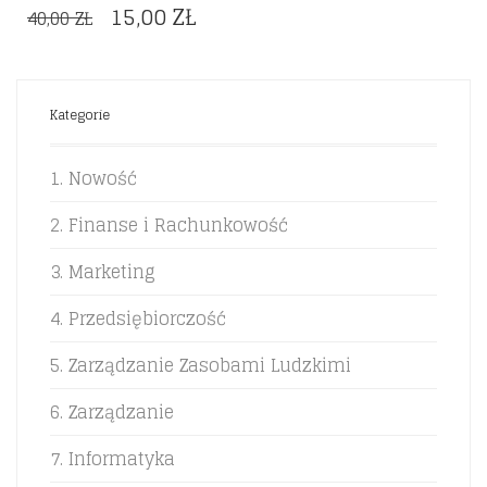
ORIGINAL
CURRENT
15,00
ZŁ
40,00
ZŁ
PRICE
PRICE
WAS:
IS:
40,00 ZŁ.
15,00 ZŁ.
Kategorie
1. Nowość
2. Finanse i Rachunkowość
3. Marketing
4. Przedsiębiorczość
5. Zarządzanie Zasobami Ludzkimi
6. Zarządzanie
7. Informatyka