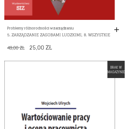
Problemy różnorodności w zarządzaniu
,
5. ZARZĄDZANIE ZASOBAMI LUDZKIMI
8. WSZYSTKIE
ORIGINAL
CURRENT
25,00
ZŁ
49,00
ZŁ
PRICE
PRICE
WAS:
IS:
BRAK W
Dodaj do listy życzeń
49,00 ZŁ.
25,00 ZŁ.
MAGAZYNIE