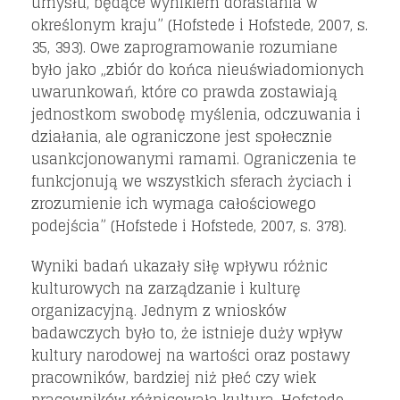
umysłu, będące wynikiem dorastania w
określonym kraju” (Hofstede i Hofstede, 2007, s.
35, 393). Owe zaprogramowanie rozumiane
było jako „zbiór do końca nieuświadomionych
uwarunkowań, które co prawda zostawiają
jednostkom swobodę myślenia, odczuwania i
działania, ale ograniczone jest społecznie
usankcjonowanymi ramami. Ograniczenia te
funkcjonują we wszystkich sferach życiach i
zrozumienie ich wymaga całościowego
podejścia” (Hofstede i Hofstede, 2007, s. 378).
Wyniki badań ukazały siłę wpływu różnic
kulturowych na zarządzanie i kulturę
organizacyjną. Jednym z wniosków
badawczych było to, że istnieje duży wpływ
kultury narodowej na wartości oraz postawy
pracowników, bardziej niż płeć czy wiek
pracowników różnicowała kultura. Hofstede