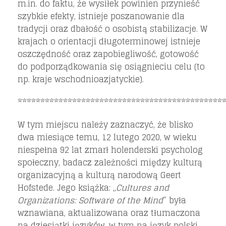
m.in. do faktu, że wysiłek powinien przynieść
szybkie efekty, istnieje poszanowanie dla
tradycji oraz dbałość o osobistą stabilizacje. W
krajach o orientacji długoterminowej istnieje
oszczędność oraz zapobiegliwość, gotowość
do podporządkowania się osiągnieciu celu (to
np. kraje wschodnioazjatyckie).
*********************************************
W tym miejscu należy zaznaczyć, że blisko
dwa miesiące temu, 12 lutego 2020, w wieku
niespełna 92 lat zmarł holenderski psycholog
społeczny, badacz zależności między kulturą
organizacyjną a kulturą narodową Geert
Hofstede. Jego książka: „
Cultures and
Organizations: Software of the Mind
” była
wznawiana, aktualizowana oraz tłumaczona
na dziesiątki języków, w tym na język polski