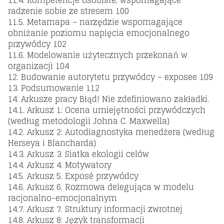
11.4. Kompetencje osobiste, wspomagające
radzenie sobie ze stresem 100
11.5. Metamapa – narzędzie wspomagające
obniżanie poziomu napięcia emocjonalnego
przywódcy 102
11.6. Modelowanie użytecznych przekonań w
organizacji 104
12. Budowanie autorytetu przywódcy – exposee 109
13. Podsumowanie 112
14. Arkusze pracy Błąd! Nie zdefiniowano zakładki.
14.1. Arkusz 1: Ocena umiejętności przywódczych
(według metodologii Johna C. Maxwella)
14.2. Arkusz 2: Autodiagnostyka menedżera (według
Herseya i Blancharda)
14.3. Arkusz 3. Siatka ekologii celów
14.4. Arkusz 4. Motywatory
14.5. Arkusz 5. Exposé przywódcy
14.6. Arkusz 6. Rozmowa delegująca w modelu
racjonalno-emocjonalnym
14.7. Arkusz 7. Struktury informacji zwrotnej
14.8. Arkusz 8: Język transformacji