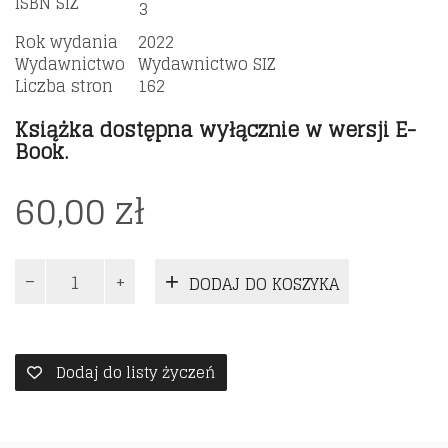
ISBN SIZ
3
Rok wydania
2022
Wydawnictwo
Wydawnictwo SIZ
Liczba stron
162
Książka dostępna wyłącznie w wersji E-
Book.
60,00
zł
ilość
DODAJ DO KOSZYKA
Przywództwo
w
zmiennych
czasach.
Dodaj do listy życzeń
podręcznik
dla
menedżerów.