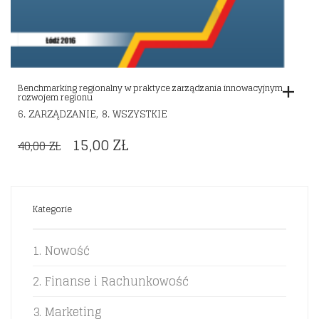
Benchmarking regionalny w praktyce zarządzania innowacyjnym
rozwojem regionu
,
6. ZARZĄDZANIE
8. WSZYSTKIE
ORIGINAL
CURRENT
15,00
ZŁ
40,00
ZŁ
PRICE
PRICE
WAS:
IS:
40,00 ZŁ.
15,00 ZŁ.
Kategorie
1. Nowość
2. Finanse i Rachunkowość
3. Marketing