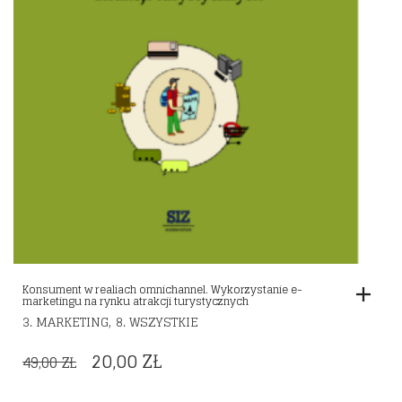
Konsument w realiach omnichannel. Wykorzystanie e-
marketingu na rynku atrakcji turystycznych
,
3. MARKETING
8. WSZYSTKIE
ORIGINAL
CURRENT
20,00
ZŁ
49,00
ZŁ
PRICE
PRICE