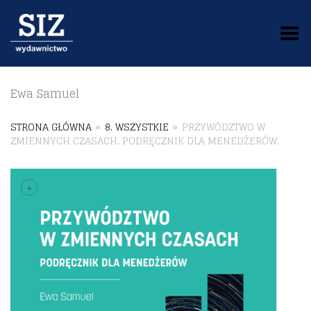
Toggle Menu
Ewa Samuel
STRONA GŁÓWNA
»
8. WSZYSTKIE
»
PRZYWÓDZTWO W
ZMIENNYCH CZASACH. PODRĘCZNIK DLA MENEDŻERÓW.
+