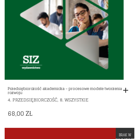
Przedsiębiorczość akademicka – procesowe modele tworzenia
rozwoju
,
4. PRZEDSIĘBIORCZOŚĆ
8. WSZYSTKIE
68,00
ZŁ
BRAK W
Dodaj do listy życzeń