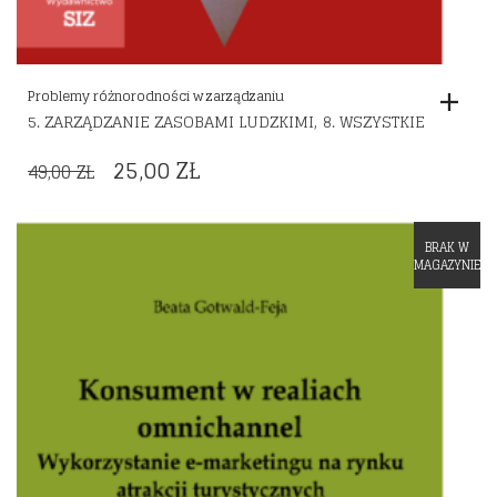
Problemy różnorodności w zarządzaniu
,
5. ZARZĄDZANIE ZASOBAMI LUDZKIMI
8. WSZYSTKIE
ORIGINAL
CURRENT
25,00
ZŁ
49,00
ZŁ
PRICE
PRICE
WAS:
IS:
BRAK W
Dodaj do listy życzeń
49,00 ZŁ.
25,00 ZŁ.
MAGAZYNIE