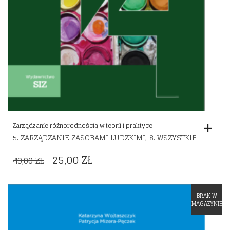
Zarządzanie różnorodnością w teorii i praktyce
,
5. ZARZĄDZANIE ZASOBAMI LUDZKIMI
8. WSZYSTKIE
ORIGINAL
CURRENT
25,00
ZŁ
49,00
ZŁ
PRICE
PRICE
WAS:
IS:
BRAK W
Dodaj do listy życzeń
49,00 ZŁ.
25,00 ZŁ.
MAGAZYNIE