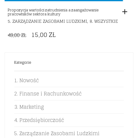
Propozycja wartości zatrudnienia a zaangażowanie
pracowników sektora kultury
,
5. ZARZĄDZANIE ZASOBAMI LUDZKIMI
8. WSZYSTKIE
ORIGINAL
CURRENT
15,00
ZŁ
49,00
ZŁ
PRICE
PRICE
WAS:
IS:
49,00 ZŁ.
15,00 ZŁ.
Kategorie
1. Nowość
2. Finanse i Rachunkowość
3. Marketing
4. Przedsiębiorczość
5. Zarządzanie Zasobami Ludzkimi