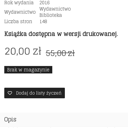
Rok wydania
2016
Wydawnictwo
Wydawnictwo
Biblioteka
Liczba stron
148
Książka dostępna w wersji drukowanej.
Original
Current
20,00
zł
55,00
zł
price
price
was:
is:
Brak w magazynie
55,00 zł.
20,00 zł.
Dodaj do listy życzeń
Opis