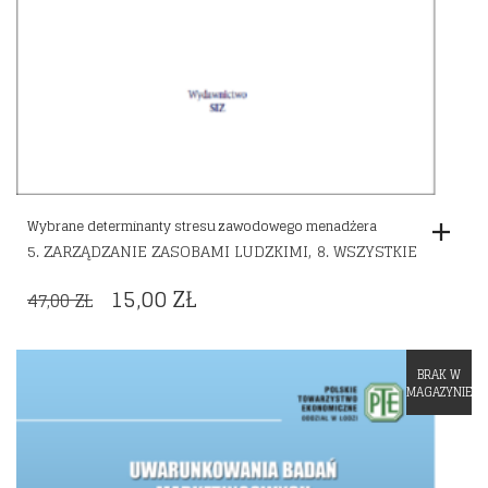
Wybrane determinanty stresu zawodowego menadżera
,
5. ZARZĄDZANIE ZASOBAMI LUDZKIMI
8. WSZYSTKIE
ORIGINAL
CURRENT
15,00
ZŁ
47,00
ZŁ
PRICE
PRICE
WAS:
IS:
BRAK W
Dodaj do listy życzeń
47,00 ZŁ.
15,00 ZŁ.
MAGAZYNIE