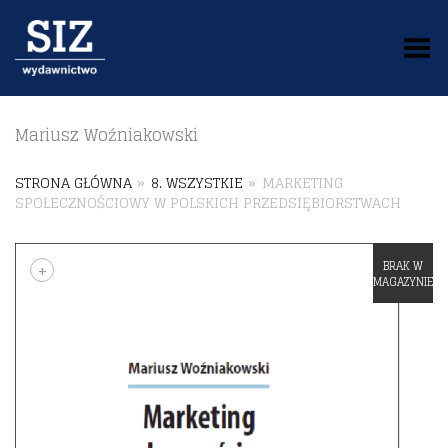
Toggle Menu
Mariusz Woźniakowski
STRONA GŁÓWNA
»
8. WSZYSTKIE
»
MARKETING
SPOŁECZNOŚCIOWY W POLSKICH PRZEDSIĘBIORSTWACH
+
BRAK W
MAGAZYNIE