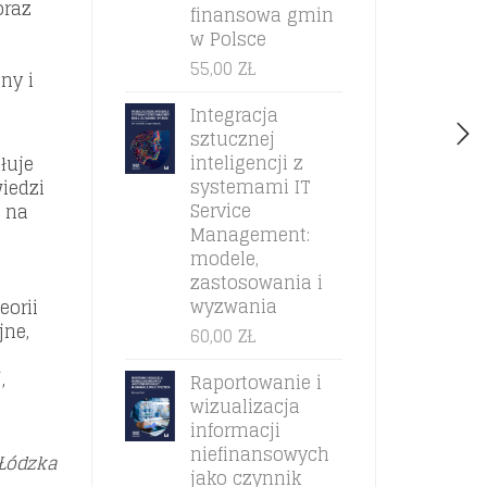
oraz
finansowa gmin
w Polsce
55,00
ZŁ
ny i
Integracja
sztucznej
inteligencji z
łuje
systemami IT
iedzi
Service
ę na
Management:
modele,
zastosowania i
wyzwania
eorii
jne,
60,00
ZŁ
,
Raportowanie i
wizualizacja
informacji
niefinansowych
 Łódzka
jako czynnik