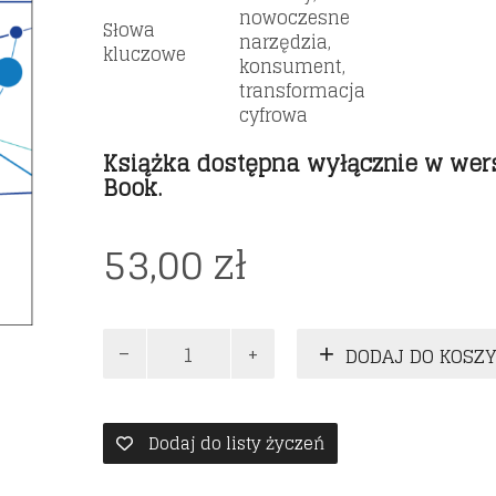
nowoczesne
Słowa
narzędzia,
kluczowe
konsument,
transformacja
cyfrowa
Książka dostępna wyłącznie w wers
Book.
53,00
zł
ilość
DODAJ DO KOSZ
Nowoczesne
narzędzia
marketingu
mobilnego
Dodaj do listy życzeń
–
perspektywa