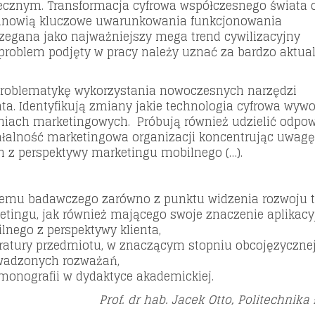
cznym. Transformacja cyfrowa współczesnego świata 
stanowią kluczowe uwarunkowania funkcjonowania
zegana jako najważniejszy mega trend cywilizacyjny
roblem podjęty w pracy należy uznać za bardzo aktual
 problematykę wykorzystania nowoczesnych narzędzi
a. Identyfikują zmiany jakie technologia cyfrowa wywo
aniach marketingowych. Próbują również udzielić odpow
ałalność marketingowa organizacji koncentrując uwag
z perspektywy marketingu mobilnego (…).
blemu badawczego zarówno z punktu widzenia rozwoju t
ketingu, jak również mającego swoje znaczenie aplikacy
lnego z perspektywy klienta,
teratury przedmiotu, w znaczącym stopniu obcojęzycznej
owadzonych rozważań,
monografii w dydaktyce akademickiej.
Prof. dr hab. Jacek Otto, Politechnika