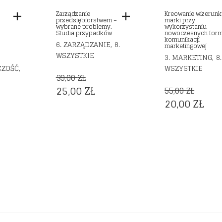
Zarządzanie
Kreowanie wizerun
przedsiębiorstwem –
marki przy
wybrane problemy.
wykorzystaniu
Studia przypadków
nowoczesnych for
komunikacji
,
6. ZARZĄDZANIE
8.
marketingowej
WSZYSTKIE
,
3. MARKETING
8.
,
CZOŚĆ
WSZYSTKIE
39,00
ZŁ
ORIGINAL
CURRENT
25,00
ZŁ
55,00
ZŁ
ORIGINAL
CU
20,00
ZŁ
PRICE
PRICE
RRENT
PRICE
PRI
WAS:
IS:
ICE
WAS:
IS:
39,00 ZŁ.
25,00 ZŁ.
55,00 ZŁ.
20,0
00 ZŁ.