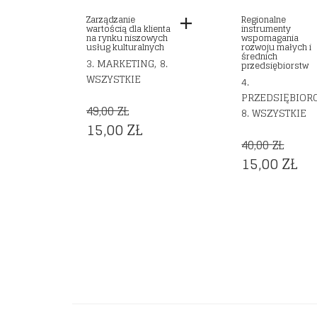
Zarządzanie
Regionalne
wartością dla klienta
instrumenty
na rynku niszowych
wspomagania
usług kulturalnych
rozwoju małych i
średnich
,
3. MARKETING
8.
przedsiębiorstw
WSZYSTKIE
4.
PRZEDSIĘBIOR
49,00
ZŁ
8. WSZYSTKIE
ORIGINAL
CURRENT
15,00
ZŁ
40,00
ZŁ
PRICE
PRICE
ORIGINAL
CU
15,00
ZŁ
WAS:
IS:
PRICE
PR
49,00 ZŁ.
15,00 ZŁ.
WAS:
IS:
40,00 ZŁ.
15,