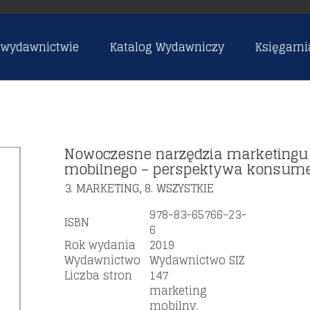
 wydawnictwie
Katalog Wydawniczy
Księgarni
Nowoczesne narzędzia marketingu
mobilnego – perspektywa konsum
3. MARKETING
8. WSZYSTKIE
,
978-83-65766-23-
ISBN
6
Rok wydania
2019
Wydawnictwo
Wydawnictwo SIZ
Liczba stron
147
marketing
mobilny,