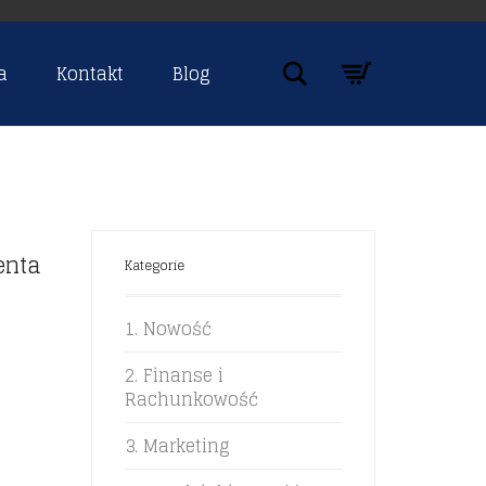
Szukaj
a
Kontakt
Blog
enta
Kategorie
1. Nowość
2. Finanse i
Rachunkowość
3. Marketing