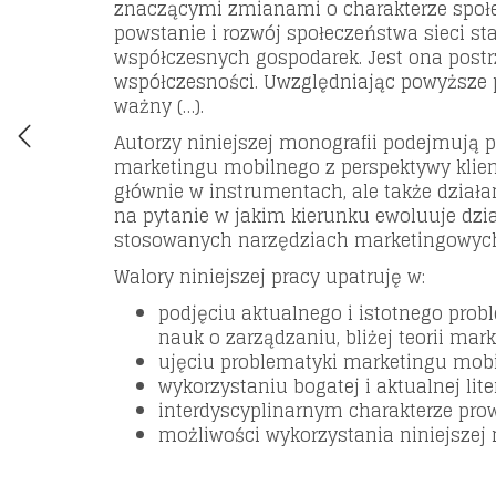
znaczącymi zmianami o charakterze społe
powstanie i rozwój społeczeństwa sieci 
współczesnych gospodarek. Jest ona postr
współczesności. Uwzględniając powyższe p
ważny (…).
Autorzy niniejszej monografii podejmują
marketingu mobilnego z perspektywy klient
głównie w instrumentach, ale także dział
na pytanie w jakim kierunku ewoluuje dzi
stosowanych narzędziach marketingowych 
Walory niniejszej pracy upatruję w:
podjęciu aktualnego i istotnego pro
nauk o zarządzaniu, bliżej teorii mar
ujęciu problematyki marketingu mobi
wykorzystaniu bogatej i aktualnej li
interdyscyplinarnym charakterze pr
możliwości wykorzystania niniejszej 