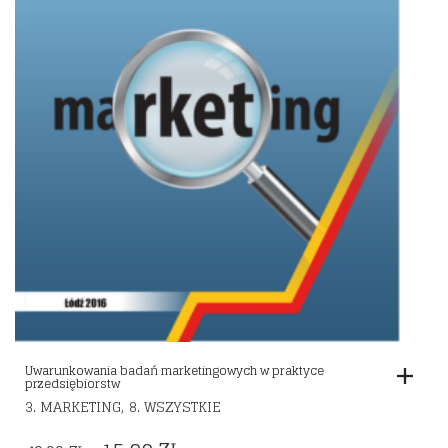
Uwarunkowania badań marketingowych w praktyce
przedsiębiorstw
,
3. MARKETING
8. WSZYSTKIE